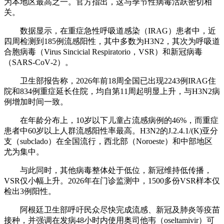
为本地区最高之一。官方指出，这与季节性病毒活跃密切相
关。
数据显示，在重症急性呼吸道感染（IRAG）患者中，近
四周检测到185例流感阳性，其中多数为H3N2，其次为呼吸道
合胞病毒（Virus Sincicial Respiratorio，VSR）和新冠病毒
（SARS‑CoV‑2）。
卫生部报告称，2026年前18周全国已出现2243例IRAG住
院和834例重症延长住院，均自第11周起明显上升，与H3N2病
例增加时间一致。
在年龄分布上，10岁以下儿童占流感病例的46%，而重症
患者中60岁以上人群流感阳性率最高。H3N2的J.2.4.1/(K)亚分
支（subclado）在全国流行，西北部（Noroeste）和中部地区
尤为集中。
与此同时，其他病毒整体处于低位，新冠维持低传播，
VSR仅小幅上升。2026年在门诊监测中，1500多份VSR样本仅
检出3例阳性。
阿根廷卫生部呼吁民众尽快完成流感、新冠及肺炎等疫苗
接种，并强调在发病48小时内使用奥司他韦（oseltamivir）可