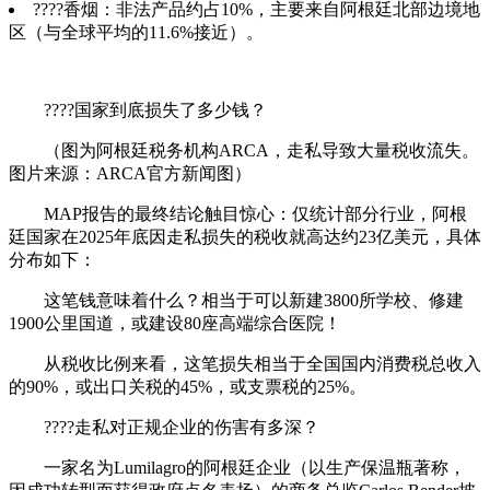
????香烟：非法产品约占10%，主要来自阿根廷北部边境地
区（与全球平均的11.6%接近）。
????国家到底损失了多少钱？
（图为阿根廷税务机构ARCA，走私导致大量税收流失。
图片来源：ARCA官方新闻图）
MAP报告的最终结论触目惊心：仅统计部分行业，阿根
廷国家在2025年底因走私损失的税收就高达约23亿美元，具体
分布如下：
这笔钱意味着什么？相当于可以新建3800所学校、修建
1900公里国道，或建设80座高端综合医院！
从税收比例来看，这笔损失相当于全国国内消费税总收入
的90%，或出口关税的45%，或支票税的25%。
????走私对正规企业的伤害有多深？
一家名为Lumilagro的阿根廷企业（以生产保温瓶著称，