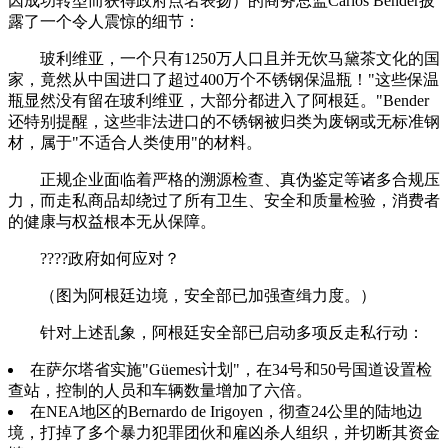
因成功转型而获得政府点名表扬）的商务总监Carlos Bender披
露了一个令人震惊的细节：
玻利维亚，一个只有1250万人口且并无饮马黛茶文化的国
家，竟然从中国进口了超过400万个不锈钢保温瓶！"这些保温
瓶显然没有留在玻利维亚，大部分都进入了阿根廷。"Bender
还特别提醒，这些非法进口的不锈钢被归类为废钢或无标准钢
材，属于"不适合人类使用"的材料。
正规企业面临着严格的溯源检查、真伪鉴定等诸多合规压
力，而走私商品却绕过了所有卫生、安全和质量检验，消费者
的健康与权益根本无从保障。
????政府如何应对？
（图为阿根廷边境，安全部已加强查缉力度。）
针对上述乱象，阿根廷安全部已启动多项反走私行动：
在萨尔塔省实施"Güemes计划"，在34号和50号国道设置检
查站，控制的人员和车辆数量增加了六倍。
在NEA地区的Bernardo de Irigoyen，彻查24公里的陆地边
境，打掉了多个暴力犯罪团伙和雇凶杀人组织，并切断其资金