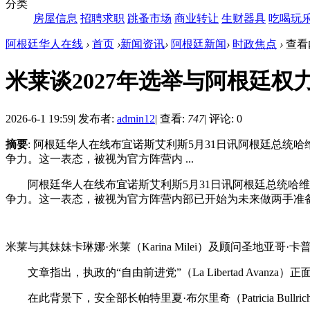
分类
房屋信息
招聘求职
跳蚤市场
商业转让
生财器具
吃喝玩
阿根廷华人在线
›
首页
›
新闻资讯
›
阿根廷新闻
›
时政焦点
›
查看
米莱谈2027年选举与阿根廷权
2026-6-1 19:59
|
发布者:
admin12
|
查看:
747
|
评论: 0
摘要
: 阿根廷华人在线布宜诺斯艾利斯5月31日讯阿根廷总统哈维
争力。这一表态，被视为官方阵营内 ...
阿根廷华人在线布宜诺斯艾利斯5月31日讯阿根廷总统哈维尔·
争力。这一表态，被视为官方阵营内部已开始为未来做两手准
米莱与其妹妹卡琳娜·米莱（Karina Milei）及顾问圣地亚哥·卡普托
文章指出，执政的“自由前进党”（La Libertad Av
在此背景下，安全部长帕特里夏·布尔里奇（Patricia Bul