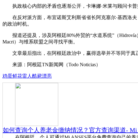
执政核心内部的矛盾也逐渐公开，卡琳娜·米莱与顾问卡
在反对派方面，布宜诺斯艾利斯省省长阿克塞尔·基西洛夫（Axe
的政治时机。
报道还提及，涉及阿根廷80%外贸的“水道系统”（Hidro
Macri）与维系联盟之间寻找平衡。
文章最后指出，在阿根廷政治中，赢得选举并不等同于真
来源：阿根廷TN新闻网（Todo Noticias）
鸡蛋
鲜花
雷人
酷毙
漂亮
如何查询个人养老金缴纳情况？官方查询渠道- Mi 
在阿根廷，个人可通过Mi ANSES平台免费查询自己的