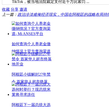
TikTok，被当地法院裁定支付近千万比索罚 ...
收藏
分享
邀请
上一篇：
政治冷淡难掩经济现实，中国在阿根廷的战略布局持
如何查询个人养老金缴
纳情况？官方查询渠道
阿根廷小镇解封27年禁
令 首家华人超市终落
阿根廷下一届总统大选