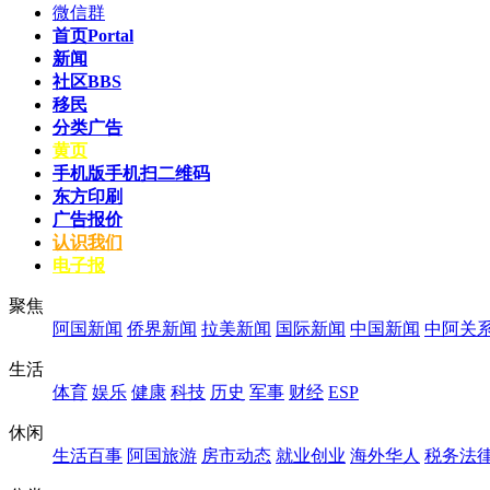
微信群
首页
Portal
新闻
社区
BBS
移民
分类广告
黄页
手机版
手机扫二维码
东方印刷
广告报价
认识我们
电子报
聚焦
阿国新闻
侨界新闻
拉美新闻
国际新闻
中国新闻
中阿关
生活
体育
娱乐
健康
科技
历史
军事
财经
ESP
休闲
生活百事
阿国旅游
房市动态
就业创业
海外华人
税务法