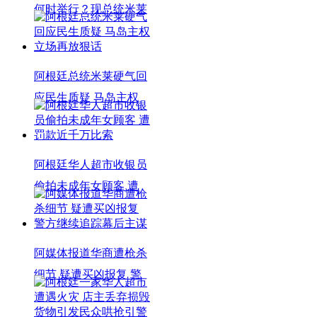
何时举行？现总统米莱
阿根廷总统米莱硬气回
应民生质疑 马岛主权
阿根廷华人超市收银员
偷拍未成年女顾客 遭
阿媒体报道华商遭枪杀
细节 疑遭买凶报复 警