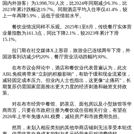
国内外游客）为3,998,701人次，比2024年同期减少6.3%，比
2023年累计跌幅达19.7%。同期酒店平均入住率仅41.4%，较
上一年再降5.9%，远低于疫情前水平。
餐饮业情况同样不乐观。2025年1至8月，传统餐厅实体营
业量指数为161.3点，同比下降2.1%，较2023年累计下滑
15.1%。
拉门斯在社交媒体X上形容，旅游业已连续两年下滑，外
国游客到访减少约20%，餐厅营业活动跌幅约30%。
在布市议会辩论中，酒店和餐饮业代表普遍认为，此次
ABL免税将带来“立刻的积极影响”，有助于缓和现金流紧张，
减轻固定成本压力。但业内人士也指出，这更像“止痛药”，长
期复苏仍需国家层面推出更大力度的经济刺激和融资支持政
策。
对在布市经营中餐馆、奶茶店、面包房以及小型旅馆等华
商而言，只要在市政府注册为餐饮或住宿相关行业，有望在
2026年上半年免缴ABL税费，减轻房产和市政费用负担。
然而，未划入相应类别的其他华商店铺则无法享受本轮优
惠，仍需依靠自身成本控制与多元经营来应对消费疲软。