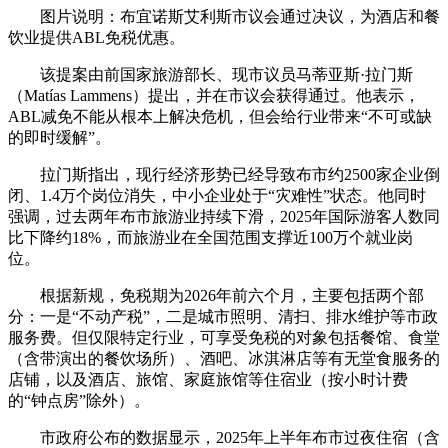
图片说明：布宜诺斯艾利斯市议会通过决议，为酒店和餐
饮业提供ABL免税优惠。
该提案由前国家旅游部长、现市议员马蒂亚斯·拉门斯
（Matías Lammens）提出，并在市议会获得通过。他表示，
ABL减免不能从根本上解决危机，但会给行业带来“不可或缺
的即时缓解”。
拉门斯指出，现行经济形势已经导致布市约2500家企业倒
闭、1.4万个岗位消失，中小企业处于“灾难性”状态。他同时
强调，过去两年布市旅游业持续下滑，2025年国际游客人数同
比下降约18%，而旅游业在全国范围支撑近100万个就业岗
位。
根据新规，免税期为2026年前六个月，主要包括两个部
分：一是“不动产税”，二是城市照明、清扫、排水维护等市政
服务费。但仅限特定行业，可享受免税的对象包括餐馆、食堂
（含带演出的餐饮场所）、酒吧、冰淇淋店等有无堂食服务的
店铺，以及酒店、旅馆、家庭旅馆等住宿业（按小时计费
的“钟点房”除外）。
市政府公布的数据显示，2025年上半年布市过夜住宿（含