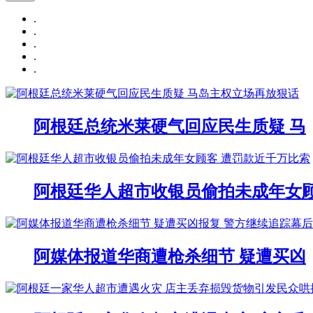
.
.
.
.
.
阿根廷总统米莱硬气回应民生质疑 马
阿根廷华人超市收银员偷拍未成年女
阿媒体报道华商遭枪杀细节 疑遭买凶