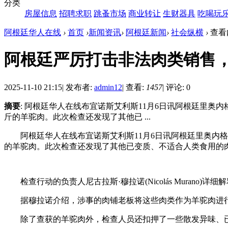
分类
房屋信息
招聘求职
跳蚤市场
商业转让
生财器具
吃喝玩
阿根廷华人在线
›
首页
›
新闻资讯
›
阿根廷新闻
›
社会纵横
›
查看
阿根廷严厉打击非法肉类销售
2025-11-10 21:15
|
发布者:
admin12
|
查看:
1457
|
评论: 0
摘要
: 阿根廷华人在线布宜诺斯艾利斯11月6日讯阿根廷里奥内格罗省
斤的羊驼肉。此次检查还发现了其他已 ...
阿根廷华人在线布宜诺斯艾利斯11月6日讯阿根廷里奥内格罗省埃
的羊驼肉。此次检查还发现了其他已变质、不适合人类食用的
检查行动的负责人尼古拉斯·穆拉诺(Nicolás Mura
据穆拉诺介绍，涉事的肉铺老板将这些肉类作为羊驼肉进
除了查获的羊驼肉外，检查人员还扣押了一些散发异味、