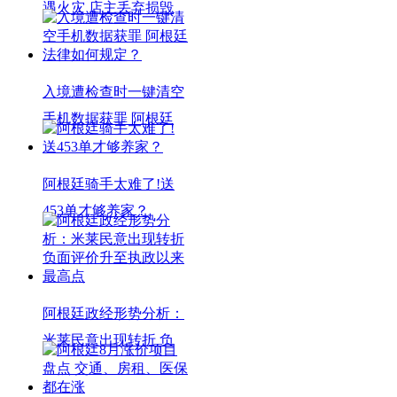
遇火灾 店主丢弃损毁
入境遭检查时一键清空
手机数据获罪 阿根廷
阿根廷骑手太难了!送
453单才够养家？
阿根廷政经形势分析：
米莱民意出现转折 负