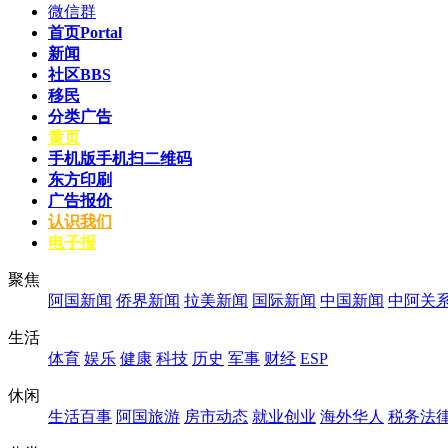
微信群
首页
Portal
新闻
社区
BBS
移民
分类广告
黄页
手机版
手机扫二维码
东方印刷
广告报价
认识我们
电子报
聚焦
阿国新闻
侨界新闻
拉美新闻
国际新闻
中国新闻
中阿关
生活
体育
娱乐
健康
科技
历史
军事
财经
ESP
休闲
生活百事
阿国旅游
房市动态
就业创业
海外华人
税务法