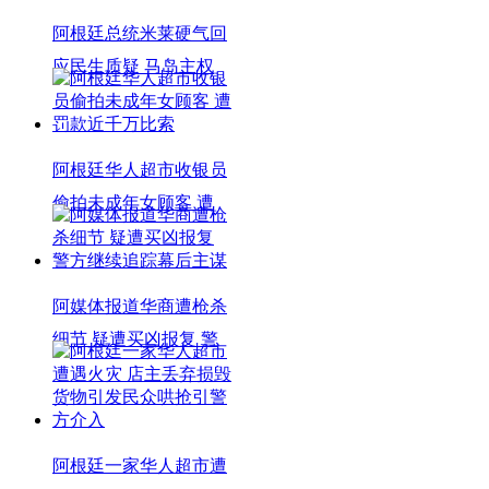
阿根廷总统米莱硬气回
应民生质疑 马岛主权
阿根廷华人超市收银员
偷拍未成年女顾客 遭
阿媒体报道华商遭枪杀
细节 疑遭买凶报复 警
阿根廷一家华人超市遭