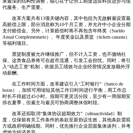
来最深的结构性调整，核心在于让劳工制度适应科技进步与现
代服务、生产需要。
改革方案共有13项关键内容，其中包括为无故解雇设置最
高赔偿上限，部分消息称为10个月工资，并允许中小企业分期
支付赔偿金。另外，计算赔偿时将不再包含年终奖（Sueldo
Anual Complementario）、年度奖金以及票篮（tickets canasta）
等福利项目。
票篮制度被允许继续推广，但不计入工资，也不缴纳社
保。这类食品券将可在超市流通，引发工会担忧。同时，将引
入“动态工资”机制，依据员工绩效与企业经营情况发放额外浮
动薪酬。
在工作时间方面，改革建议引入“工时银行”（banco de
horas），加班可用缩短其他工作日时间进行平衡，周工作总
时长不得超过45小时。假期可更灵活分段，至少有一周假期安
排在夏季，但雇主与雇员可协商调整休假时段。
改革还拟取消“集体协议超期效力”（ultraactividad）制
度，仅保留有关工作条件的条款至新协议生效，其他条款需双
方或政府明确续期。同时，优先推行企业层面集体谈判，并考
虑地方经济差异。