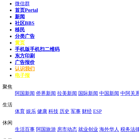
微信群
首页
Portal
新闻
社区
BBS
移民
分类广告
黄页
手机版
手机扫二维码
东方印刷
广告报价
认识我们
电子报
聚焦
阿国新闻
侨界新闻
拉美新闻
国际新闻
中国新闻
中阿关
生活
体育
娱乐
健康
科技
历史
军事
财经
ESP
休闲
生活百事
阿国旅游
房市动态
就业创业
海外华人
税务法