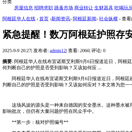
分类
房屋信息
招聘求职
跳蚤市场
商业转让
生财器具
吃喝玩
阿根廷华人在线
›
首页
›
新闻资讯
›
阿根廷新闻
›
社会纵横
›
查看
紧急提醒！数万阿根廷护照存
2025-9-9 20:27
|
发布者:
admin12
|
查看:
2066
|
评论: 0
摘要
: 阿根廷华人在线布宜诺斯艾利斯9月6日报道近日，阿
何判断自己的护照是否受到影响？又该如何应 ...
阿根廷华人在线布宜诺斯艾利斯9月6日报道近日，阿根
判断自己的护照是否受到影响？又该如何应对？本文将为您一
这场风波的源头是一种来自德国的安全墨水。这种墨水被
影响批次，但仍有大量问题护照在民众手中。
**第一步：核对护照编号**