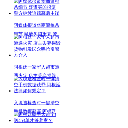
阿媒体报道华商遭枪杀
细节 疑遭买凶报复 警
阿根廷一家华人超市遭
遇火灾 店主丢弃损毁
入境遭检查时一键清空
手机数据获罪 阿根廷