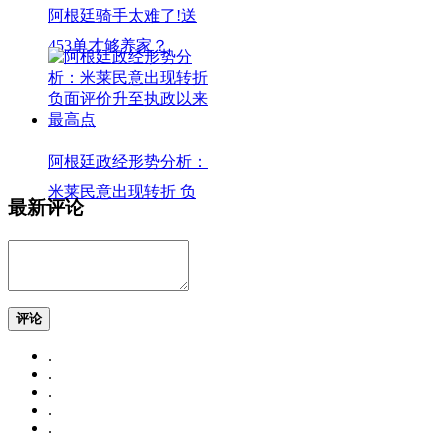
阿根廷骑手太难了!送
453单才够养家？
阿根廷政经形势分析：
米莱民意出现转折 负
最新评论
评论
.
.
.
.
.