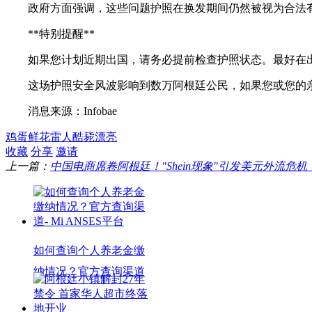
政府方面强调，这些问题护照在换发期间仍然被视为合法
**特别提醒**
如果您计划近期出国，请务必提前检查护照状态。最好在
这场护照安全风波影响到数万阿根廷公民，如果您或您的
消息来源：Infobae
鸡蛋
鲜花
雷人
酷毙
漂亮
收藏
分享
邀请
上一篇：
中国电商席卷阿根廷！"Shein现象"引发美元外流危
如何查询个人养老金缴
纳情况？官方查询渠道