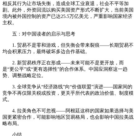
相反其行为让市场失衡，造成全球工业衰退，社会不平等加
剧。此外，外资回流以购买美国资产形式不断扩大，当前美国
境内被外国控制的资产已达25.5万亿美元，严重影响国家经济
主权。
五：对中国读者的启示与思考
1. 贸易不是零和游戏，但失衡会带来裂痕——长期贸易不
均会积累压力，最终破坏多边合作基础。
2. 新贸易秩序正在形成——未来可能不是更开放，而
是“更公平”或“更有选择性”的合作体系。中国应洞察这一趋
势、调整战略定位。
3. 全球竞争从“经济路线”向“价值联盟”演进——国家间的
竞争不再仅限关税或投资，更关乎所代表的政治价值、制度模
式。
4. 拉美角色不可忽视——阿根廷这样的国家如果选择与美
国更紧密合作，可能影响地区贸易格局，也会影响中国拉美战
略布局。
小结