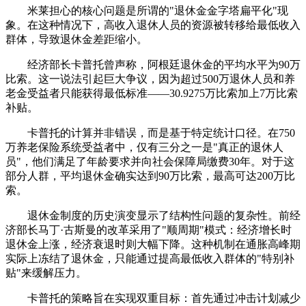
米莱担心的核心问题是所谓的"退休金金字塔扁平化"现
象。在这种情况下，高收入退休人员的资源被转移给最低收入
群体，导致退休金差距缩小。
经济部长卡普托曾声称，阿根廷退休金的平均水平为90万
比索。这一说法引起巨大争议，因为超过500万退休人员和养
老金受益者只能获得最低标准——30.9275万比索加上7万比索
补贴。
卡普托的计算并非错误，而是基于特定统计口径。在750
万养老保险系统受益者中，仅有三分之一是"真正的退休人
员"，他们满足了年龄要求并向社会保障局缴费30年。对于这
部分人群，平均退休金确实达到90万比索，最高可达200万比
索。
退休金制度的历史演变显示了结构性问题的复杂性。前经
济部长马丁·古斯曼的改革采用了"顺周期"模式：经济增长时
退休金上涨，经济衰退时则大幅下降。这种机制在通胀高峰期
实际上冻结了退休金，只能通过提高最低收入群体的"特别补
贴"来缓解压力。
卡普托的策略旨在实现双重目标：首先通过冲击计划减少