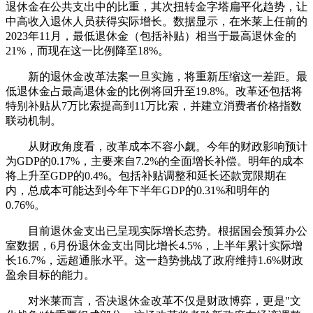
退休金在公共支出中的比重，其次扭转金字塔扁平化趋势，让
中高收入退休人员获得实际增长。数据显示，在米莱上任前的
2023年11月，最低退休金（包括补贴）相当于最高退休金的
21%，而现在这一比例降至18%。
新的退休金改革法案一旦实施，将重新压缩这一差距。最
低退休金占最高退休金的比例将回升至19.8%。改革还包括将
特别补贴从7万比索提高到11万比索，并建立消费者价格指数
联动机制。
从财政角度看，改革成本不容小觑。今年的财政影响预计
为GDP的0.17%，主要来自7.2%的全面增长补偿。明年的成本
将上升至GDP的0.4%。包括补贴调整和延长还款宽限期在
内，总成本可能达到今年下半年GDP的0.31%和明年的
0.76%。
目前退休金支出已呈现实际增长态势。根据国会预算办公
室数据，6月份退休金支出同比增长4.5%，上半年累计实际增
长16.7%，远超通胀水平。这一趋势挑战了政府维持1.6%财政
盈余目标的能力。
对米莱而言，否决退休金改革不仅是财政博弈，更是"文