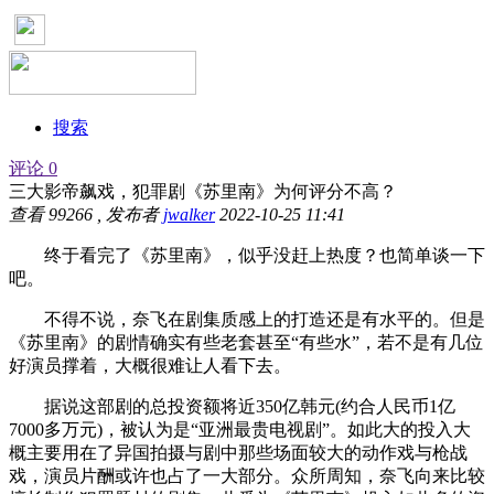
搜索
评论 0
三大影帝飙戏，犯罪剧《苏里南》为何评分不高？
查看
99266
, 发布者
jwalker
2022-10-25 11:41
终于看完了《苏里南》，似乎没赶上热度？也简单谈一下
吧。
不得不说，奈飞在剧集质感上的打造还是有水平的。但是
《苏里南》的剧情确实有些老套甚至“有些水”，若不是有几位
好演员撑着，大概很难让人看下去。
据说这部剧的总投资额将近350亿韩元(约合人民币1亿
7000多万元)，被认为是“亚洲最贵电视剧”。如此大的投入大
概主要用在了异国拍摄与剧中那些场面较大的动作戏与枪战
戏，演员片酬或许也占了一大部分。众所周知，奈飞向来比较