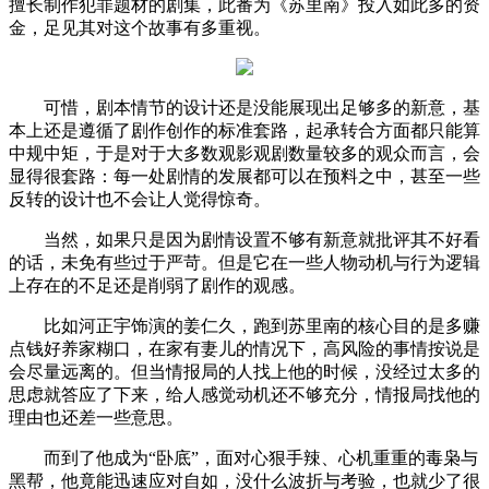
擅长制作犯罪题材的剧集，此番为《苏里南》投入如此多的资
金，足见其对这个故事有多重视。
可惜，剧本情节的设计还是没能展现出足够多的新意，基
本上还是遵循了剧作创作的标准套路，起承转合方面都只能算
中规中矩，于是对于大多数观影观剧数量较多的观众而言，会
显得很套路：每一处剧情的发展都可以在预料之中，甚至一些
反转的设计也不会让人觉得惊奇。
当然，如果只是因为剧情设置不够有新意就批评其不好看
的话，未免有些过于严苛。但是它在一些人物动机与行为逻辑
上存在的不足还是削弱了剧作的观感。
比如河正宇饰演的姜仁久，跑到苏里南的核心目的是多赚
点钱好养家糊口，在家有妻儿的情况下，高风险的事情按说是
会尽量远离的。但当情报局的人找上他的时候，没经过太多的
思虑就答应了下来，给人感觉动机还不够充分，情报局找他的
理由也还差一些意思。
而到了他成为“卧底”，面对心狠手辣、心机重重的毒枭与
黑帮，他竟能迅速应对自如，没什么波折与考验，也就少了很