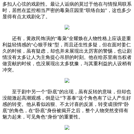
多扣人心弦的戏剧性。最让人诟病的莫过于他在与情报局联系
时，居然在监控相当严密的毒枭庄园里“联络自如”，这也多少
显得有点太戏剧化了。
还有，黄政民饰演的“毒枭”全耀焕在人物性格上应该是重
利益轻情感的“心狠手辣”型，而且还生性多疑，但在面对姜仁
久的时候，虽有疑虑，却也并未展现出太厉害的警惕，也让剧
情没有太多让人为主角提心吊胆的时刻。他在给苏里南当权者
做贡献的时候，也没展现出太多犹豫，与其重利益的人设稍有
冲突。
至于剧中另一个“卧底”的出现，虽有反转的意味，但却也
没能激起高潮观感，倒是让“卞基泰”这个角色有了让人产生好
感的转变。他从看似凶狠、不太讨喜的反派，转变成强悍“卧
底”的角色，在“卧底”身份被揭开之后，整个人物突然变得有
魅力起来，可见角色“身份”的重要性。