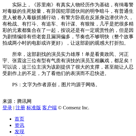
实际上，《苏里南》有真实人物经历作为基础，有缉毒警
对毒贩的生死较量，有异国犯罪团伙间的明争暗斗，有普通生
意人被卷入毒贩抓捕行动，有警方卧底在反派身边潜伏许久，
有枪战、有打斗、有追车、有计谋、有狠辣，几乎是把很多精
彩的元素都集合在了一起，按说还是有一定观赏性的，但是因
为剧情编排有些老套且漏洞偏多，节奏也不够明快（整个故事
拍成两小时的电影或许更好），让这部剧的观感大打折扣。
所幸，这部剧找的演员实力雄厚！单是看黄政民、河正
宇、张震这三位有型有气质有演技的演员互相飙戏，都足矣！
可以说，这三位主演为该剧提供了很大的支撑，甚至能让人忍
受剧作上的不足，为了看他们的表演而不忍快进。
PS：文字为作者原创，图片均源于网络。
来源：腾讯网
登录
|
注册
标准版
客户端
© Comsenz Inc.
首页
资讯
发现