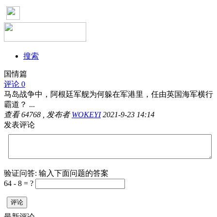
搜索
国情篇
评论 0
马岛战争中，阿根廷军舰为何躲在军港里，任由英国海军横行
霸道？ ...
查看
64768
, 发布者
WOKEYI
2021-9-23 14:14
发表评论
验证问答:
输入下面问题的答案
64 - 8 = ?
评论
最新评论